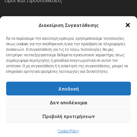
Όροι Και Προϋποθέσεις
Πολιτική Απορρήτου
Διαχείριση Συγκατάθεσης
Πολιτική Για Αγγελίες
Για να παρέχουμε την καλύτερη εμπειρία, χρησιμοποιούμε τεχνολογίες
όπως cookies για την αποθήκευση ή/και την πρόσβαση σε πληροφορίες
συσκευών. Η συγκατάθεση για τις εν λόγω τεχνολογίες θα μας
επιτρέψει να επεξεργαστούμε δεδομένα προσωπικού χαρακτήρα, όπως
Cookie Policy
συμπεριφορά περιήγησης ή μοναδικά αναγνωριστικά σε αυτόν τον
ιστότοπο. Η μη συγκατάθεση ή η ανάκληση της συγκατάθεσης, μπορεί να
επηρεάσει αρνητικά ορισμένες λειτουργίες και δυνατότητες.
Επικοινωνία
Αποδοχή
Δεν αποδέχομαι
Προβολή προτιμήσεων
© 2023
FindJobsinCyprus.com
. All rights
reserved.
Αρχική
Τελευταίες Αγγελίες
Ειδοποιήσεις στο
Cookie Policy
Viber